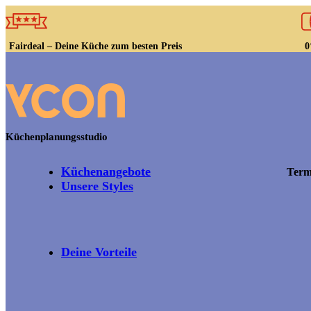
Fairdeal – Deine Küche zum besten Preis
0
Küchenplanungsstudio
Küchenangebote
Term
Unsere Styles
Deine Vorteile