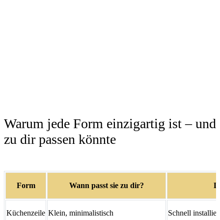
Warum jede Form einzigartig ist – und
zu dir passen könnte
Form
Wann passt sie zu dir?
D
Küchenzeile
Klein, minimalistisch
Schnell installier