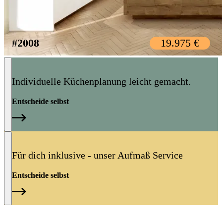
#2008
19.975 €
Individuelle Küchenplanung leicht gemacht.
Entscheide selbst
Für dich inklusive - unser Aufmaß Service
Entscheide selbst