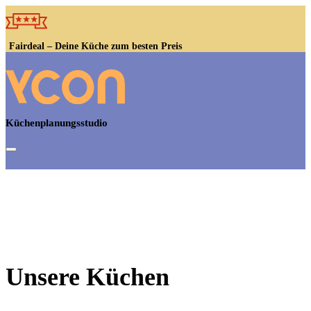
Küchenangebote
Unsere Styles
Fairdeal – Deine Küche zum besten Preis
Deine Vorteile
Service & Hilfe
Küchenplanungsstudio
Standorte
Unsere Küchen