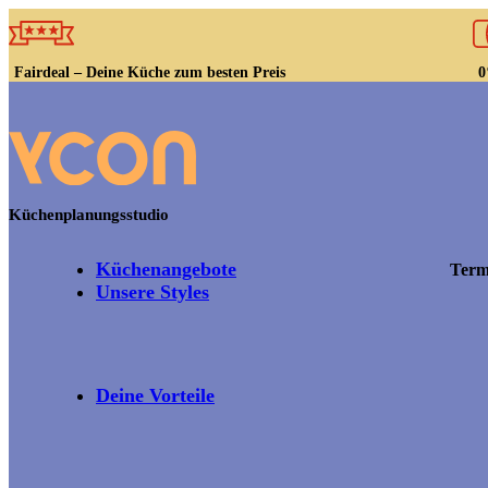
Fairdeal – Deine Küche zum besten Preis
0
Küchenplanungsstudio
Küchenangebote
Term
Unsere Styles
Deine Vorteile