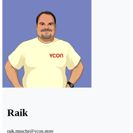
Raik
raik.musche@ycon.store