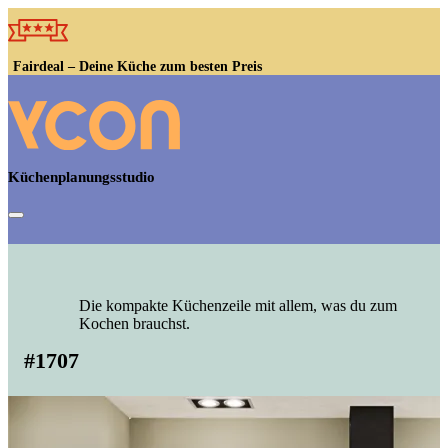
Küchenangebote
Unsere Styles
Fairdeal – Deine Küche zum besten Preis
Deine Vorteile
Service & Hilfe
Küchenplanungsstudio
Standorte
Die kompakte Küchenzeile mit allem, was du zum
Kochen brauchst.
#1707